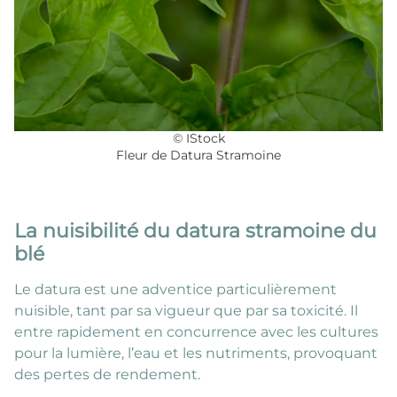
© IStock
Fleur de Datura Stramoine
La nuisibilité du datura stramoine du
blé
Le datura est une adventice particulièrement
nuisible, tant par sa vigueur que par sa toxicité. Il
entre rapidement en concurrence avec les cultures
pour la lumière, l’eau et les nutriments, provoquant
des pertes de rendement.