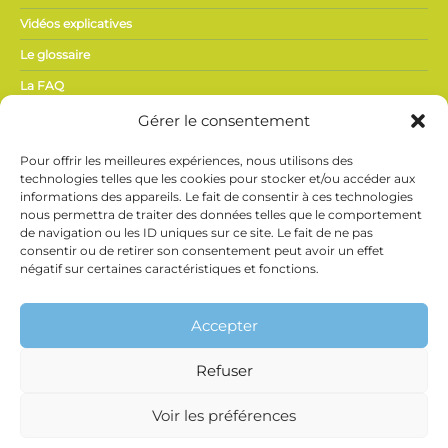
Vidéos explicatives
Le glossaire
La FAQ
Gérer le consentement
ACTUALITÉS,
Pour offrir les meilleures expériences, nous utilisons des
PRESSE
technologies telles que les cookies pour stocker et/ou accéder aux
informations des appareils. Le fait de consentir à ces technologies
nous permettra de traiter des données telles que le comportement
Actualités du secteur
de navigation ou les ID uniques sur ce site. Le fait de ne pas
Espace presse
consentir ou de retirer son consentement peut avoir un effet
négatif sur certaines caractéristiques et fonctions.
Vidéothèque
Ne manquez rien de l’actualité Phyteis !
Inscrivez-vous
à notre newsletter et recevez directement les
Accepter
informations clés du secteur.
Refuser
Phyteis et Brevo utilisent des traceurs (pixels de suivi) pour savoir si vous ouvrez
les courriels et la date à laquelle vous le faites (de façon anonyme) afin d’établir
Voir les préférences
des statistiques de diffusion et entreprendre les actions (adaptation de la
fréquence ou arrêt des envois) nécessaires à la gestion des listes de diffusion.