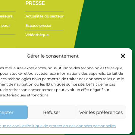
PRESSE
esseurs
Actualités du secteur
s pour
Espace presse
Vidéothèque
Ne manquez rien de l’actualité Phyteis !
Gérer le consentement
Inscrivez-vous
à notre newsletter et recevez
ge
directement les informations clés du secteur.
 les meilleures expériences, nous utilisons des technologies telles que
 pour stocker et/ou accéder aux informations des appareils. Le fait de
 ces technologies nous permettra de traiter des données telles que le
Phyteis et Brevo utilisent des traceurs (pixels de suivi)
pour savoir si vous ouvrez les courriels et la date à
t de navigation ou les ID uniques sur ce site. Le fait de ne pas
laquelle vous le faites (de façon anonyme) afin
u de retirer son consentement peut avoir un effet négatif sur
d’établir des statistiques de diffusion et entreprendre
les actions (adaptation de la fréquence ou arrêt des
aractéristiques et fonctions.
envois) nécessaires à la gestion des listes de diffusion.
cepter
Refuser
Voir les préférences
ique de cookies
Politique de protection des données personnelles