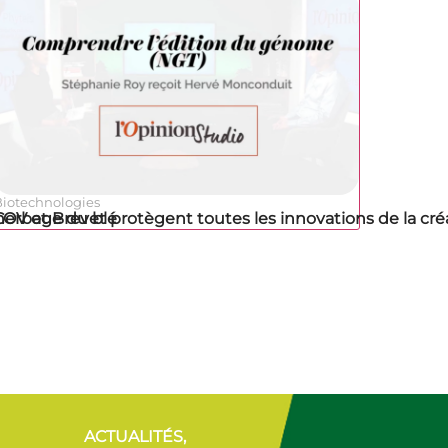
Biotechnologies
herbage du blé
COV et Brevet protègent toutes les innovations de la créa
ACTUALITÉS,