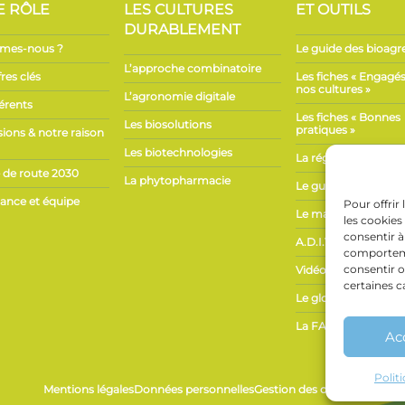
E RÔLE
LES CULTURES
ET OUTILS
DURABLEMENT
mes-nous ?
Le guide des bioagr
L’approche combinatoire
res clés
Les fiches « Engagé
nos cultures »
L’agronomie digitale
érents
Les fiches « Bonnes
Les biosolutions
pratiques »
ions & notre raison
Les biotechnologies
La réglementation
le de route 2030
La phytopharmacie
Le guide d’étiqueta
ance et équipe
Pour offrir
Le marché
les cookies
consentir à
A.D.I.VALOR
comportemen
consentir o
Vidéos explicatives
certaines c
Le glossaire
La FAQ
Ac
Polit
Mentions légales
Données personnelles
Gestion des cookies