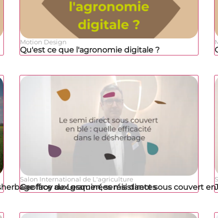
Motion Design
Qu'est ce que l'agronomie digitale ?
Salon International de L'agriculture
S
sherbage face aux graminées résistantes
Geoffroy de Lesquen, semis direct sous couvert en