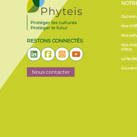
NOTR
Qui som
Nos chiff
Nos adh
RESTONS CONNECTÉS
Nos miss
d’être
La feuil
Gouvern
Nous contacter