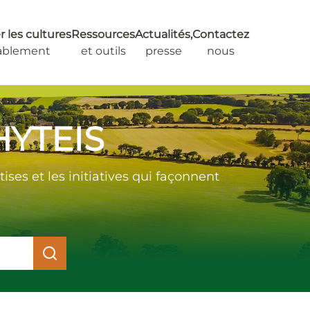
 les cultures
Ressources
Actualités,
Contactez
ablement
et outils
presse
nous
HYTEIS
ses et les initiatives qui façonnent