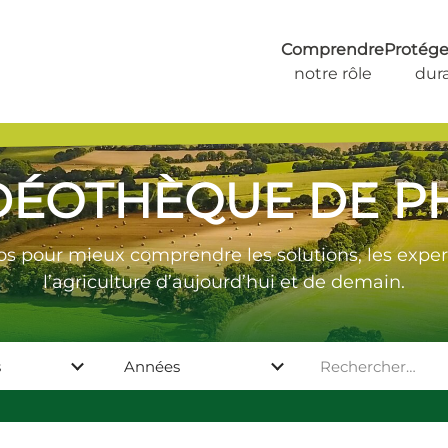
Comprendre
Protéger
notre rôle
dur
DÉOTHÈQUE DE P
os pour mieux comprendre les solutions, les experti
l’agriculture d’aujourd’hui et de demain.
s
Années