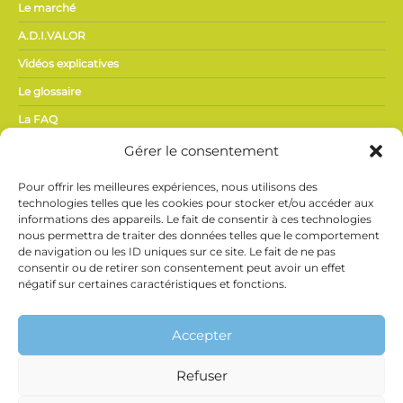
Le marché
A.D.I.VALOR
Vidéos explicatives
Le glossaire
La FAQ
Gérer le consentement
ACTUALITÉS,
Pour offrir les meilleures expériences, nous utilisons des
PRESSE
technologies telles que les cookies pour stocker et/ou accéder aux
informations des appareils. Le fait de consentir à ces technologies
nous permettra de traiter des données telles que le comportement
Actualités du secteur
de navigation ou les ID uniques sur ce site. Le fait de ne pas
Espace presse
consentir ou de retirer son consentement peut avoir un effet
négatif sur certaines caractéristiques et fonctions.
Vidéothèque
Ne manquez rien de l’actualité Phyteis !
Inscrivez-vous
à notre newsletter et recevez directement les
Accepter
informations clés du secteur.
Refuser
Phyteis et Brevo utilisent des traceurs (pixels de suivi) pour savoir si vous ouvrez