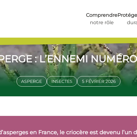
Comprendre
Protéger
notre rôle
dur
SPERGE : L’ENNEMI NUMÉR
ASPERGE
INSECTES
5 FÉVRIER 2026
d’asperges en France, le criocère est devenu l’un 