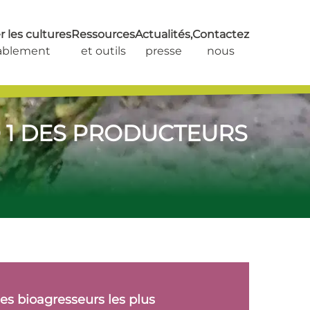
 les cultures
Ressources
Actualités,
Contactez
ablement
et outils
presse
nous
O 1 DES PRODUCTEURS
des bioagresseurs les plus