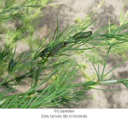
©Copadax
Des larves de criocères