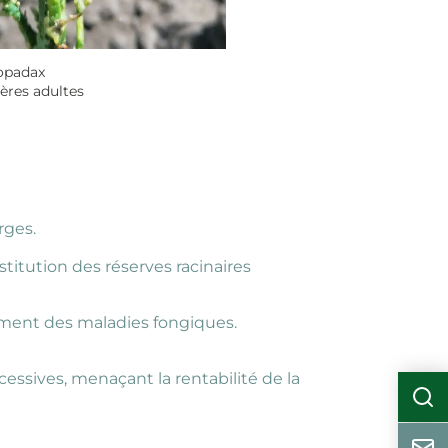
opadax
ères adultes
rges.
titution des réserves racinaires
mment des maladies fongiques.
essives, menaçant la rentabilité de la