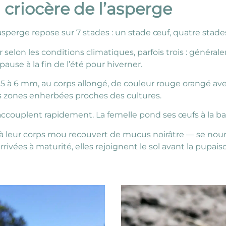
 criocère de l’asperge
sperge repose sur 7 stades : un stade œuf, quatre stades
elon les conditions climatiques, parfois trois : généra
pause à la fin de l’été pour hiverner.
 5 à 6 mm, au corps allongé, de couleur rouge orangé avec
es zones enherbées proches des cultures.
accouplent rapidement. La femelle pond ses œufs à la ba
es à leur corps mou recouvert de mucus noirâtre — se nou
rrivées à maturité, elles rejoignent le sol avant la pupais