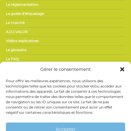
La réglementation
Le guide d’étiquetage
Le marché
A.D.I.VALOR
Vidéos explicatives
Le glossaire
La FAQ
Gérer le consentement
ACTUALITÉS,
Pour offrir les meilleures expériences, nous utilisons des
PRESSE
technologies telles que les cookies pour stocker et/ou accéder aux
informations des appareils. Le fait de consentir à ces technologies
nous permettra de traiter des données telles que le comportement
Actualités du secteur
de navigation ou les ID uniques sur ce site. Le fait de ne pas
Espace presse
consentir ou de retirer son consentement peut avoir un effet
négatif sur certaines caractéristiques et fonctions.
Vidéothèque
Ne manquez rien de l’actualité Phyteis !
Inscrivez-vous
à notre newsletter et recevez directement les
Accepter