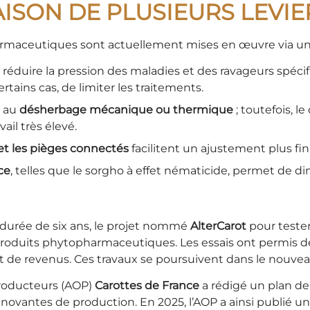
ISON DE PLUSIEURS LEVIE
harmaceutiques sont actuellement mises en œuvre via 
réduire la pression des maladies et des ravageurs spécifiq
rtains cas, de limiter les traitements.
s au
désherbage mécanique ou thermique
; toutefois, 
ail très élevé.
et les pièges connectés
facilitent un ajustement plus fin
ce
, telles que le sorgho à effet nématicide, permet de 
ne durée de six ans, le projet nommé
AlterCarot
pour tester
duits phytopharmaceutiques. Les essais ont permis de 
t de revenus. Ces travaux se poursuivent dans le nouve
 producteurs (AOP)
Carottes de France
a rédigé un plan de
nnovantes de production. En 2025, l’AOP a ainsi publié 