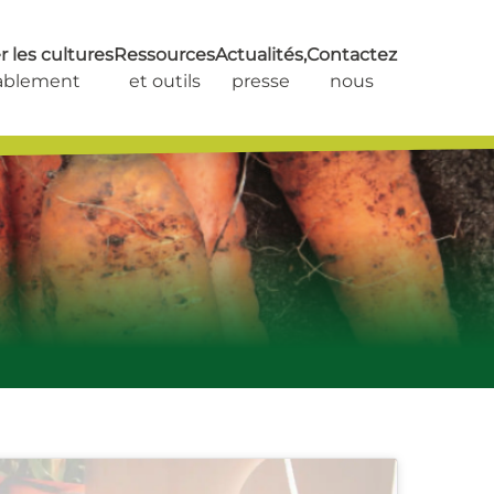
 les cultures
Ressources
Actualités,
Contactez
ablement
et outils
presse
nous