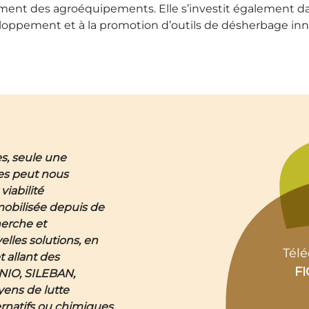
palement des agroéquipements. Elle s’investit également 
eloppement et à la promotion d’outils de désherbage innov
s, seule une
es peut nous
iabilité
mobilisée depuis de
erche et
lles solutions, en
Télé
 allant des
F
ENIO, SILEBAN,
yens de lutte
ernatifs ou chimiques,