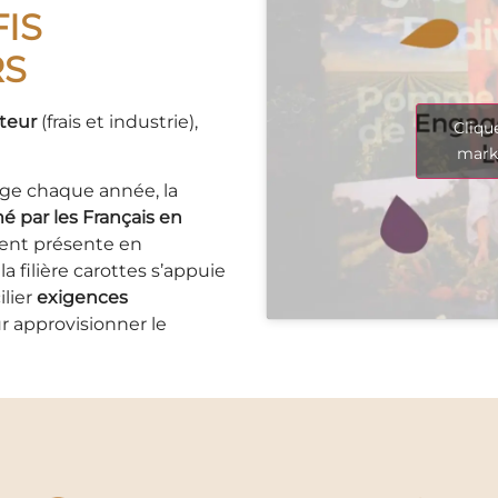
IS
RS
teur
(frais et industrie),
Cliqu
marke
age chaque année, la
par les Français en
ent présente en
 filière carottes s’appuie
ilier
exigences
 approvisionner le