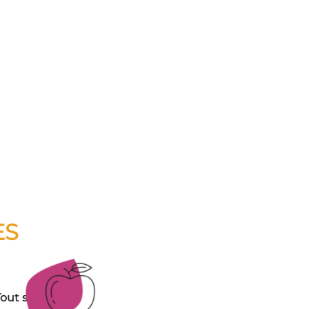
ES
out savoir sur :