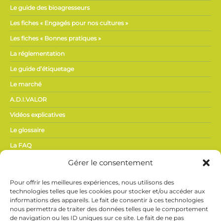
Le guide des bioagresseurs
Les fiches « Engagés pour nos cultures »
Les fiches « Bonnes pratiques »
La réglementation
Le guide d’étiquetage
Le marché
A.D.I.VALOR
Vidéos explicatives
Le glossaire
La FAQ
Gérer le consentement
ACTUALITÉS,
Pour offrir les meilleures expériences, nous utilisons des
PRESSE
technologies telles que les cookies pour stocker et/ou accéder aux
informations des appareils. Le fait de consentir à ces technologies
nous permettra de traiter des données telles que le comportement
Actualités du secteur
de navigation ou les ID uniques sur ce site. Le fait de ne pas