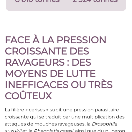
FACE À LA PRESSION
CROISSANTE DES
RAVAGEURS : DES
MOYENS DE LUTTE
INEFFICACES OU TRÈS
COÛTEUX
La filière « cerises » subit une pression parasitaire
croissante qui se traduit par une multiplication des
attaques de mouches ravageuses, la
Drosophila
suzukii
et la
Rhagoletis cerasi
, ainsi que du puceron