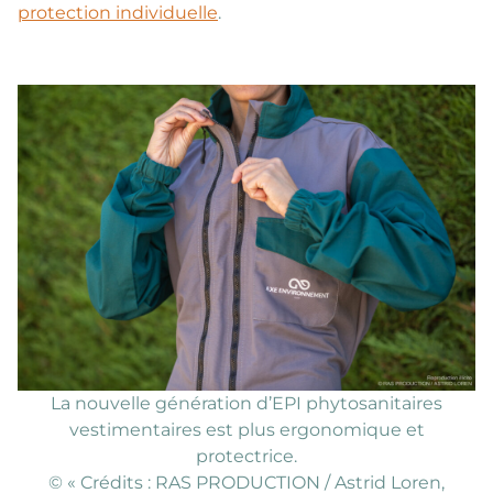
protection individuelle
.
La nouvelle génération d’EPI phytosanitaires
vestimentaires est plus ergonomique et
protectrice.
©️ « Crédits : RAS PRODUCTION / Astrid Loren,