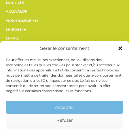
Le marché
A.D.I.VALOR
Vidéos explicatives
Le glossaire
La FAQ
Gérer le consentement
ACTUALITÉS,
Pour offrir les meilleures expériences, nous utilisons des
PRESSE
technologies telles que les cookies pour stocker et/ou accéder aux
informations des appareils. Le fait de consentir à ces technologies
nous permettra de traiter des données telles que le comportement
Actualités du secteur
de navigation ou les ID uniques sur ce site. Le fait de ne pas
Espace presse
consentir ou de retirer son consentement peut avoir un effet
négatif sur certaines caractéristiques et fonctions.
Vidéothèque
Ne manquez rien de l’actualité Phyteis !
Inscrivez-vous
à notre newsletter et recevez directement les
Accepter
informations clés du secteur.
Refuser
Phyteis et Brevo utilisent des traceurs (pixels de suivi) pour savoir si vous ouvrez