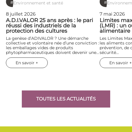
#
#
Environnement et santé
Environneme
8 juillet 2026
7 mai 2026
A.D.I.VALOR 25 ans après : le pari
Limites max
réussi des industriels de la
(LMR) : un ou
protection des cultures
alimentaire
La genèse d’ADIVALOR ? Une démarche
Les Limites Ma
collective et volontaire née d’une conviction :
les aliments co
les emballages vides de produits
prévention, de c
phytopharmaceutiques doivent devenir une…
sécurité…
En savoir +
En savoir +
TOUTES LES ACTUALITÉS