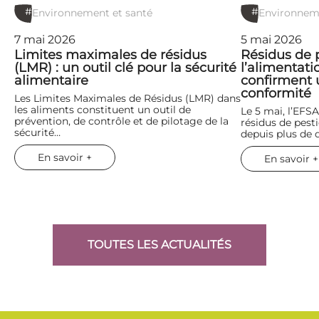
#
#
Environnement et santé
Environneme
7 mai 2026
5 mai 2026
Limites maximales de résidus
Résidus de 
(LMR) : un outil clé pour la sécurité
l’alimentati
alimentaire
confirment 
conformité
Les Limites Maximales de Résidus (LMR) dans
les aliments constituent un outil de
Le 5 mai, l’EFSA
prévention, de contrôle et de pilotage de la
résidus de pesti
sécurité…
depuis plus de d
En savoir +
En savoir +
TOUTES LES ACTUALITÉS