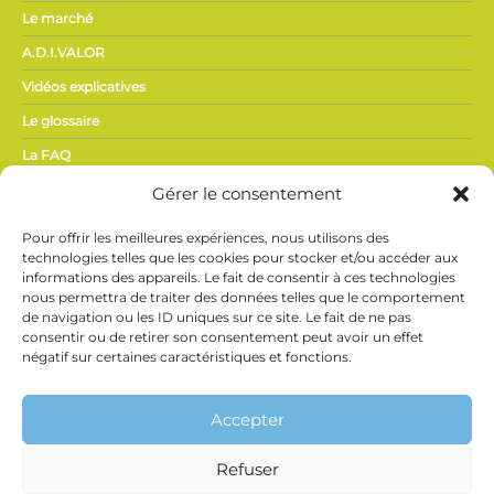
Le marché
A.D.I.VALOR
Vidéos explicatives
Le glossaire
La FAQ
Gérer le consentement
ACTUALITÉS,
Pour offrir les meilleures expériences, nous utilisons des
PRESSE
technologies telles que les cookies pour stocker et/ou accéder aux
informations des appareils. Le fait de consentir à ces technologies
nous permettra de traiter des données telles que le comportement
Actualités du secteur
de navigation ou les ID uniques sur ce site. Le fait de ne pas
Espace presse
consentir ou de retirer son consentement peut avoir un effet
négatif sur certaines caractéristiques et fonctions.
Vidéothèque
Ne manquez rien de l’actualité Phyteis !
Inscrivez-vous
à notre newsletter et recevez directement les
Accepter
informations clés du secteur.
Refuser