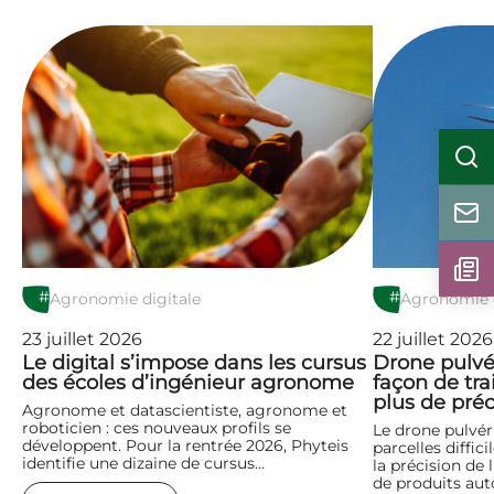
#
#
Agronomie digitale
Agronomie d
23 juillet 2026
22 juillet 2026
Le digital s’impose dans les cursus
Drone pulvér
des écoles d’ingénieur agronome
façon de tra
plus de préc
Agronome et datascientiste, agronome et
roboticien : ces nouveaux profils se
Le drone pulvér
développent. Pour la rentrée 2026, Phyteis
parcelles diffic
identifie une dizaine de cursus…
la précision de 
de produits aut