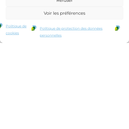
Refuser
Motion Design
Qu'est ce que l'approche combinatoire ?
Voir les préférences
Politique de
Politique de protection des données
cookies
personnelles
Motion Design
Présentation de Phyteis