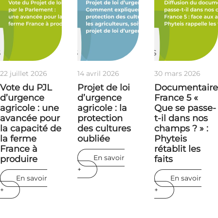
22 juillet 2026
14 avril 2026
30 mars 2026
Vote du PJL
Projet de loi
Documentaire
d’urgence
d’urgence
France 5 «
agricole : une
agricole : la
Que se passe-
avancée pour
protection
t-il dans nos
la capacité de
des cultures
champs ? » :
la ferme
oubliée
Phyteis
France à
rétablit les
En savoir
produire
faits
+
En savoir
En savoir
+
+