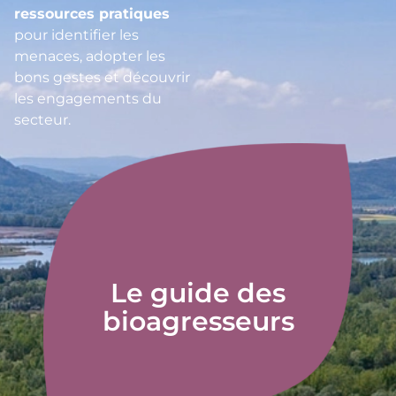
ressources pratiques
pour identifier les
menaces, adopter les
bons gestes et découvrir
les engagements du
secteur.
Le guide des
bioagresseurs