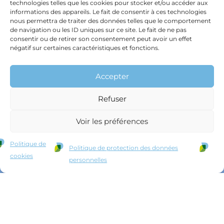
technologies telles que les cookies pour stocker et/ou accéder aux
stockage, environnement
: les
informations des appareils. Le fait de consentir à ces technologies
nous permettra de traiter des données telles que le comportement
bonnes pratiques à adopter tout au
de navigation ou les ID uniques sur ce site. Le fait de ne pas
long de la chaîne.
consentir ou de retirer son consentement peut avoir un effet
négatif sur certaines caractéristiques et fonctions.
Accepter
Refuser
Voir les préférences
Comprendre
Politique de
Politique de protection des données
le cadre
cookies
personnelles
Accédez aux références
réglementaires, aux
guides d’étiquetage et
aux données de marché