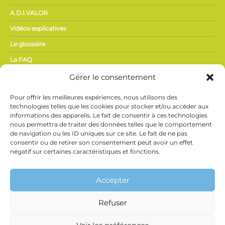
A.D.I.VALOR
Vidéos explicatives
Le glossaire
La FAQ
Gérer le consentement
ACTUALITÉS,
Pour offrir les meilleures expériences, nous utilisons des
PRESSE
technologies telles que les cookies pour stocker et/ou accéder aux
informations des appareils. Le fait de consentir à ces technologies
nous permettra de traiter des données telles que le comportement
Actualités du secteur
de navigation ou les ID uniques sur ce site. Le fait de ne pas
Espace presse
consentir ou de retirer son consentement peut avoir un effet
négatif sur certaines caractéristiques et fonctions.
Vidéothèque
Ne manquez rien de l’actualité Phyteis !
Inscrivez-vous
à notre newsletter et recevez directement les
Accepter
informations clés du secteur.
Refuser
Phyteis et Brevo utilisent des traceurs (pixels de suivi) pour savoir si vous ouvrez
les courriels et la date à laquelle vous le faites (de façon anonyme) afin d’établir