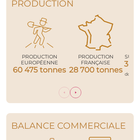
PRODUCTION
PRODUCTION
PRODUCTION
SURF
3 50
EUROPÉENNE
FRANÇAISE
60 475 tonnes
28 700 tonnes
dont
5
BALANCE COMMERCIALE