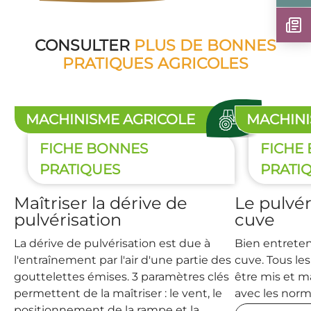
CONSULTER
PLUS DE BONNES
PRATIQUES AGRICOLES
MACHINISME AGRICOLE
MACHINI
FICHE BONNES
FICHE
PRATIQUES
PRATI
Maîtriser la dérive de
Le pulvér
pulvérisation
cuve
La dérive de pulvérisation est due à
Bien entreteni
l'entraînement par l'air d'une partie des
cuve. Tous le
gouttelettes émises. 3 paramètres clés
être mis et 
permettent de la maîtriser : le vent, le
avec les norm
positionnement de la rampe et la