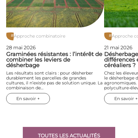
#
#
Approche combinatoire
Approche c
28 mai 2026
21 mai 2026
Graminées résistantes : l’intérêt de
Désherbage 
combiner les leviers de
différences 
désherbage
céréaliers ?
Les résultats sont clairs : pour désherber
Chez les éleveu
durablement les parcelles de grandes
le désherbage d
cultures, il n’existe pas de solution unique. La
agronomiques. T
combinaison de…
polyculture-éle
En savoir +
En savoir +
TOUTES LES ACTUALITÉS