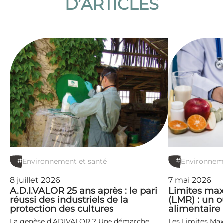
D’ARTICLES
#
#
Environnement et santé
Environneme
8 juillet 2026
7 mai 2026
A.D.I.VALOR 25 ans après : le pari
Limites max
réussi des industriels de la
(LMR) : un ou
protection des cultures
alimentaire
La genèse d’ADIVALOR ? Une démarche
Les Limites Ma