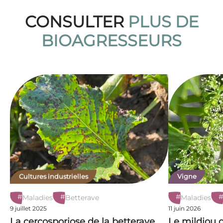
CONSULTER
PLUS DE
BIOAGRESSEURS
Cultures industrielles
Vigne
#
#
#
Maladies
Betterave
Maladies
9 juillet 2025
11 juin 2026
La cercosporiose de la betterave
Le mildiou d