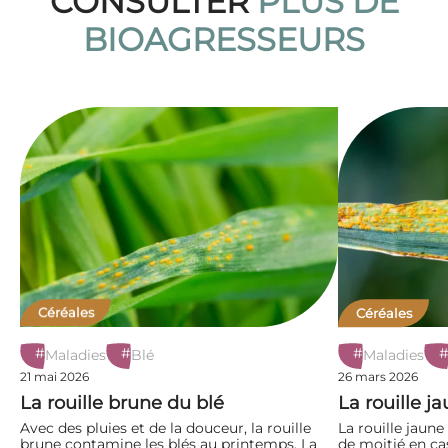
CONSULTER
PLUS DE
BIOAGRESSEURS
Céréales
Céréales
#
#
#
Maladies
Blé
Maladies
21 mai 2026
26 mars 2026
La rouille brune du blé
La rouille j
Avec des pluies et de la douceur, la rouille
La rouille jaune
brune contamine les blés au printemps. La
de moitié en cas