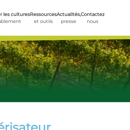
 les cultures
Ressources
Actualités,
Contactez
ablement
et outils
presse
nous
érisateur