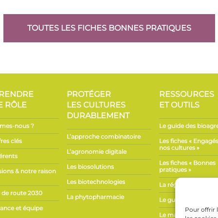
TOUTES LES FICHES BONNES PRATIQUES
RENDRE
PROTÉGER
RESSOURCES
E RÔLE
LES CULTURES
ET OUTILS
DURABLEMENT
mes-nous ?
Le guide des bioagr
L’approche combinatoire
res clés
Les fiches « Engagé
nos cultures »
L’agronomie digitale
érents
Les fiches « Bonnes
Les biosolutions
pratiques »
ions & notre raison
Les biotechnologies
La réglementation
le de route 2030
La phytopharmacie
Le guide d’étiqueta
ance et équipe
Pour offrir
Le marché