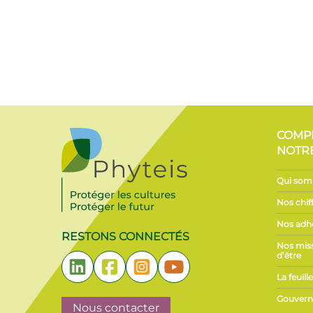
COMP
NOTR
Qui som
Nos chiff
Nos adh
RESTONS CONNECTÉS
Nos miss
d’être
La feuil
Gouvern
Nous contacter