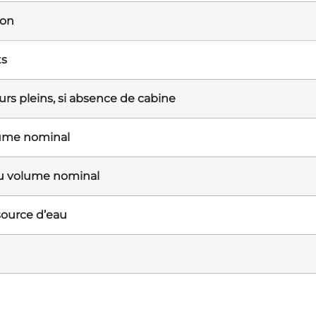
ion
ts
rs pleins, si absence de cabine
lume nominal
du volume nominal
 source d’eau