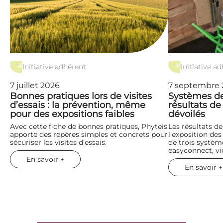
#
#
Initiative adhérent
Initiative a
7 juillet 2026
7 septembre 
Bonnes pratiques lors de visites
Systèmes de 
d’essais : la prévention, même
résultats de
pour des expositions faibles
dévoilés
Avec cette fiche de bonnes pratiques, Phyteis
Les résultats d
apporte des repères simples et concrets pour
l’exposition des
sécuriser les visites d’essais.
de trois systèm
easyconnect, vi
En savoir +
En savoir +