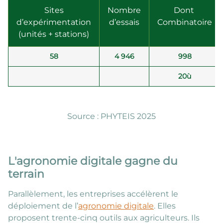
Sites
Nombre
Dont
d’expérimentation
d’essais
Combinatoire
(unités + stations)
58
4 946
998
20ù
Source : PHYTEIS 2025
L'agronomie digitale gagne du
terrain
Parallèlement, les entreprises accélèrent le
déploiement de l’
agronomie digitale
. Elles
proposent trente-cinq outils aux agriculteurs. Ils