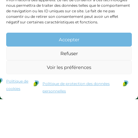
nous permettra de traiter des données telles que le comportement
Les fiches
de navigation ou les ID uniques sur ce site. Le fait de ne pas
consentir ou de retirer son consentement peut avoir un effet
"Bonnes pratiques"
négatif sur certaines caractéristiques et fonctions.
En savoir +
Accepter
Le guide
Refuser
des bioagresseurs
Voir les préférences
En savoir +
Politique de
Politique de protection des données
cookies
personnelles
Phyteis