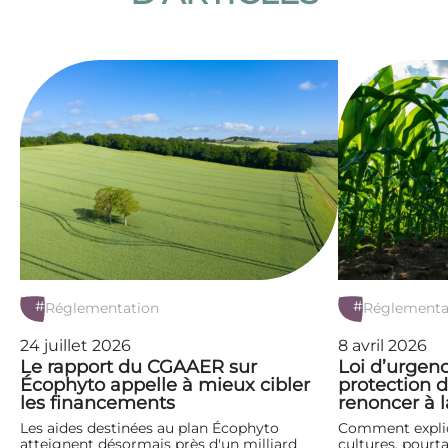
#
#
Réglementation
Réglementa
24 juillet 2026
8 avril 2026
Le rapport du CGAAER sur
Loi d’urgenc
Écophyto appelle à mieux cibler
protection d
les financements
renoncer à l
Les aides destinées au plan Écophyto
Comment expliq
atteignent désormais près d'un milliard
cultures, pourta